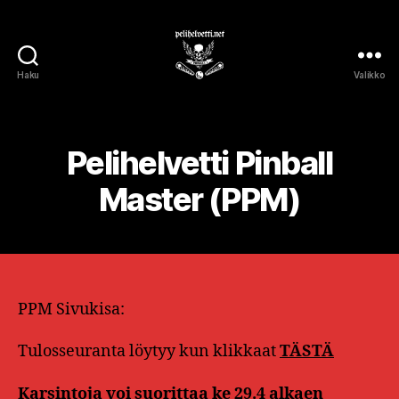
Haku
Valikko
Pelihelvetti
pelihalli
Pelihelvetti Pinball
Master (PPM)
PPM Sivukisa:
Tulosseuranta löytyy kun klikkaat
TÄSTÄ
Karsintoja voi suorittaa ke 29.4 alkaen