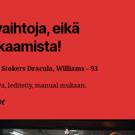
vaihtoja, eikä
nkaamista!
Stokers Dracula, Williams – 93
a, leditetty, manual mukaan.
0€