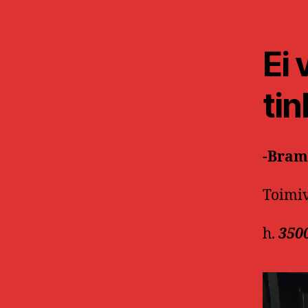
Ei 
ti
-Bram 
Toimiv
h.
350