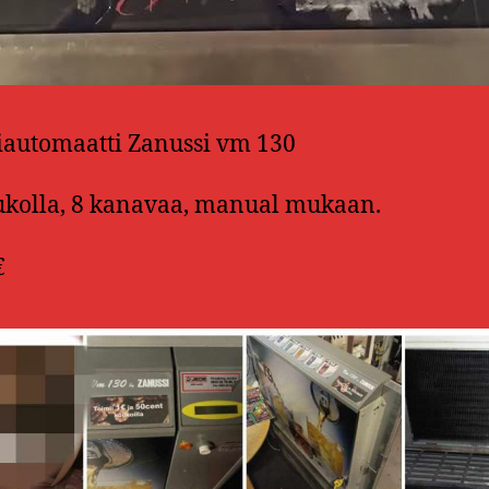
iautomaatti Zanussi vm 130
kolla, 8 kanavaa, manual mukaan.
€