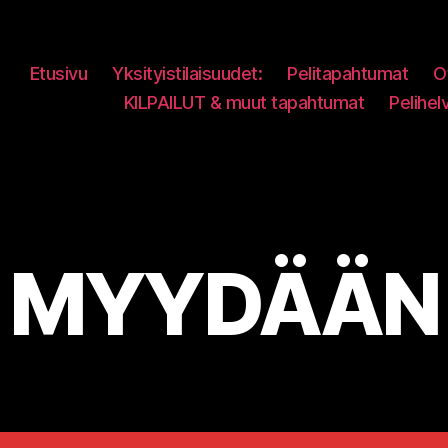
Etusivu
Yksityistilaisuudet:
Pelitapahtumat
O
KILPAILUT & muut tapahtumat
Pelihel
MYYDÄÄN